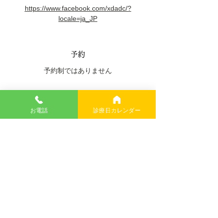
https://www.facebook.com/xdadc/?
locale=ja_JP
予約
予約制ではありません
駐車場
お電話
診療日カレンダー
あり
アクセス
国道 9 号バイパス「国道 53 号線姫路、鳥取
市街」出口から車で 3 分
JR 山陰本線「鳥取駅」から車で 10 分