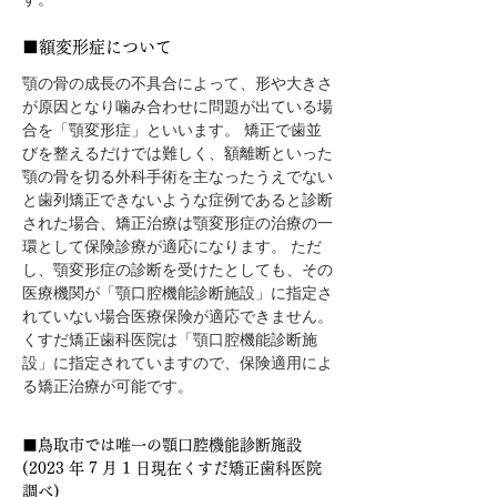
■額変形症について
顎の骨の成長の不具合によって、形や大きさ
が原因となり噛み合わせに問題が出ている場
合を「顎変形症」といいます。 矯正で歯並
びを整えるだけでは難しく、額離断といった
顎の骨を切る外科手術を主なったうえでない
と歯列矯正できないような症例であると診断
された場合、矯正治療は顎変形症の治療の一
環として保険診療が適応になります。 ただ
し、顎変形症の診断を受けたとしても、その
医療機関が「顎口腔機能診断施設」に指定さ
れていない場合医療保険が適応できません。
くすだ矯正歯科医院は「顎口腔機能診断施
設」に指定されていますので、保険適用によ
る矯正治療が可能です。
■鳥取市では唯一の顎口腔機能診断施設
(2023 年 7 月 1 日現在くすだ矯正歯科医院
調べ)