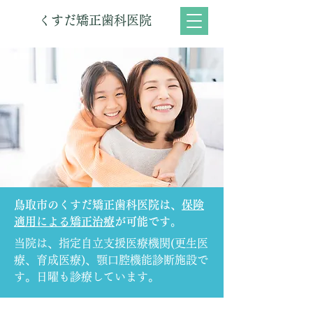
くすだ矯正歯科医院
鳥取市のくすだ矯正歯科医院は、
保険
適用による矯正治療
が可能です。
当院は、指定自立支援医療機関(更生医
療、育成医療)、顎口腔機能診断施設で
す。日曜も診療しています。