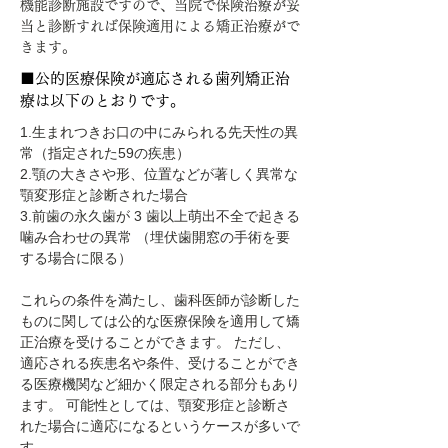
機能診断施設ですので、当院で保険治療が妥
当と診断すれば保険適用による矯正治療がで
きます。
■公的医療保険が適応される歯列矯正治
療は以下のとおりです。
1.生まれつきお口の中にみられる先天性の異
常（指定された59の疾患）
2.顎の大きさや形、位置などが著しく異常な
顎変形症と診断された場合
3.前歯の永久歯が 3 歯以上萌出不全で起きる
噛み合わせの異常 （埋伏歯開窓の手術を要
する場合に限る）
これらの条件を満たし、歯科医師が診断した
ものに関しては公的な医療保険を適用して矯
正治療を受けることができます。 ただし、
適応される疾患名や条件、受けることができ
る医療機関など細かく限定される部分もあり
ます。 可能性としては、顎変形症と診断さ
れた場合に適応になるというケースが多いで
す。